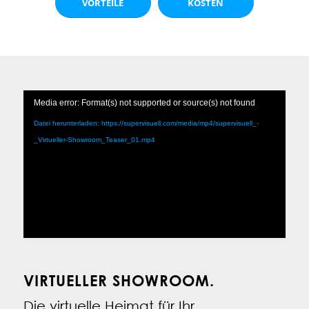
VORTEILE
KOSTEN
Media error: Format(s) not supported or source(s) not found
Datei herunterladen: https://supervisuell.com/media/mp4/supervisuell_-
_Virtueller-Showroom_Teaser_01.mp4
VIRTUELLER SHOWROOM.
Die virtuelle Heimat für Ihr